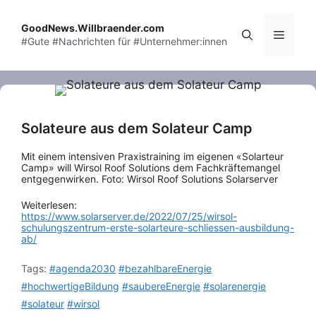
Skip
to
GoodNews.Willbraender.com
Menu
#Gute #Nachrichten für #Unternehmer:innen
content
Solateure aus dem Solateur Camp
Mit einem intensiven Praxistraining im eigenen «Solarteur
Camp» will Wirsol Roof Solutions dem Fachkräftemangel
entgegenwirken. Foto: Wirsol Roof Solutions Solarserver
Weiterlesen:
https://www.solarserver.de/2022/07/25/wirsol-
schulungszentrum-erste-solarteure-schliessen-ausbildung-
ab/
Tags:
#agenda2030
#bezahlbareEnergie
#hochwertigeBildung
#saubereEnergie
#solarenergie
#solateur
#wirsol