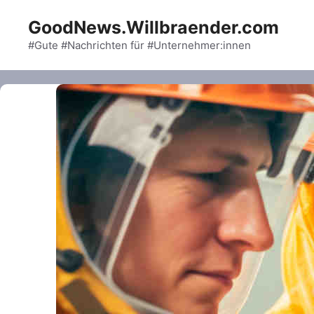
Skip
GoodNews.Willbraender.com
to
content
#Gute #Nachrichten für #Unternehmer:innen