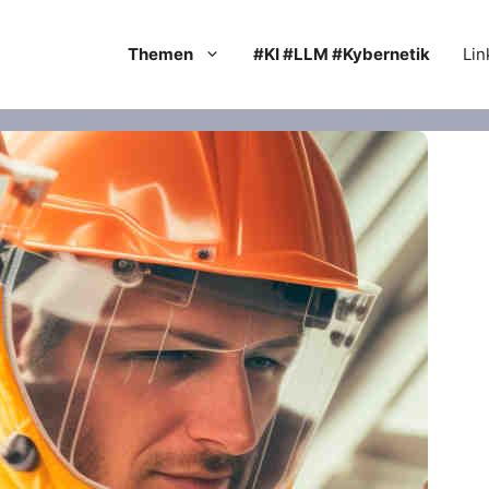
Themen
#KI #LLM #Kybernetik
Lin