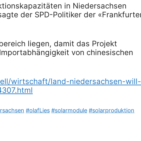
uktionskapazitäten in Niedersachsen
agte der SPD-Politiker der «Frankfurte
ereich liegen, damit das Projekt
die Importabhängigkeit von chinesischen
ell/wirtschaft/land-niedersachsen-will-
4307.html
ersachsen
#olafLies
#solarmodule
#solarproduktion