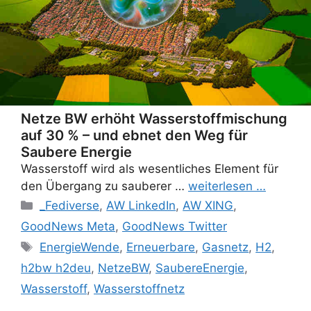
Netze BW erhöht Wasserstoffmischung
auf 30 % – und ebnet den Weg für
Saubere Energie
Wasserstoff wird als wesentliches Element für
den Übergang zu sauberer …
weiterlesen …
Categories
_Fediverse
,
AW LinkedIn
,
AW XING
,
GoodNews Meta
,
GoodNews Twitter
Tags
EnergieWende
,
Erneuerbare
,
Gasnetz
,
H2
,
h2bw h2deu
,
NetzeBW
,
SaubereEnergie
,
Wasserstoff
,
Wasserstoffnetz