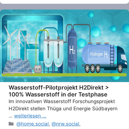
Wasserstoff-Pilotprojekt H2Direkt >
100% Wasserstoff in der Testphase
Im innovativen Wasserstoff Forschungsprojekt
H2Direkt stellen Thüga und Energie Südbayern
…
weiterlesen …
Categories
@home.social
,
@nrw.social
,