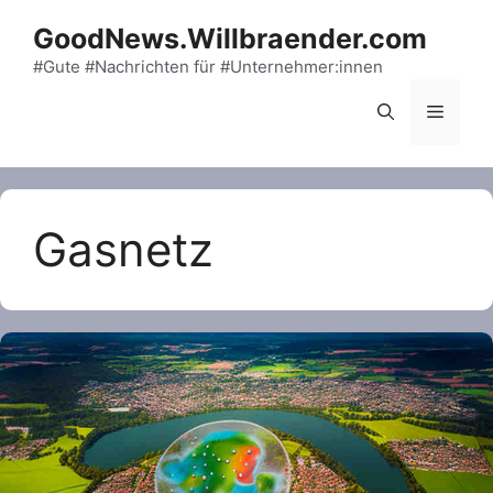
Skip
GoodNews.Willbraender.com
to
content
#Gute #Nachrichten für #Unternehmer:innen
Menu
Gasnetz