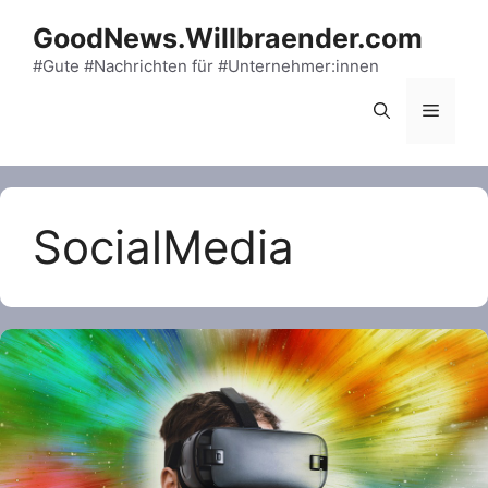
Skip
GoodNews.Willbraender.com
to
content
#Gute #Nachrichten für #Unternehmer:innen
Menu
SocialMedia