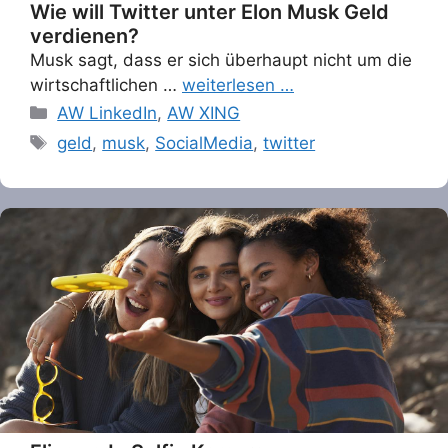
Wie will Twitter unter Elon Musk Geld
verdienen?
Musk sagt, dass er sich überhaupt nicht um die
wirtschaftlichen …
weiterlesen …
Categories
AW LinkedIn
,
AW XING
Tags
geld
,
musk
,
SocialMedia
,
twitter