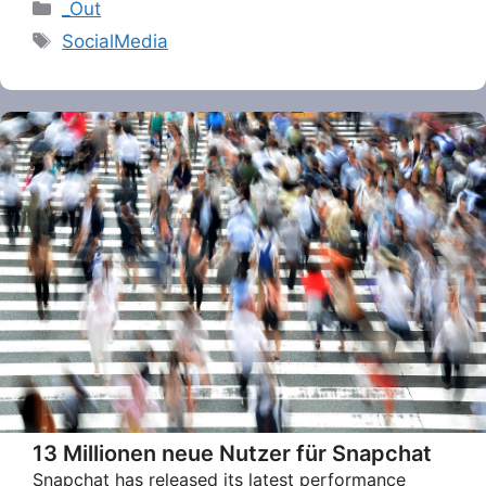
Categories
_Out
Tags
SocialMedia
13 Millionen neue Nutzer für Snapchat
Snapchat has released its latest performance