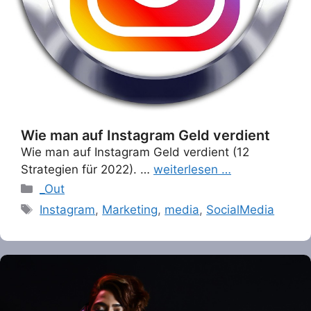
Wie man auf Instagram Geld verdient
Wie man auf Instagram Geld verdient (12
Strategien für 2022). …
weiterlesen …
Categories
_Out
Tags
Instagram
,
Marketing
,
media
,
SocialMedia