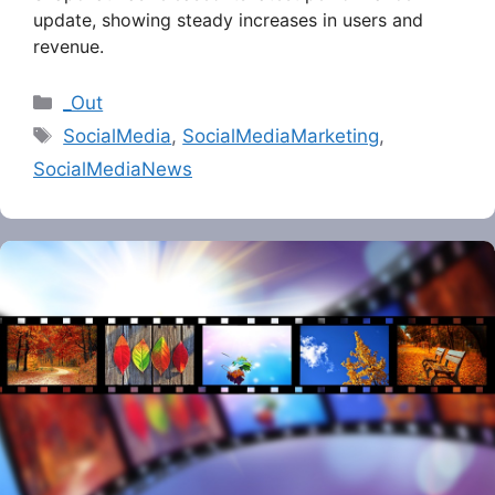
update, showing steady increases in users and
revenue.
Categories
_Out
Tags
SocialMedia
,
SocialMediaMarketing
,
SocialMediaNews