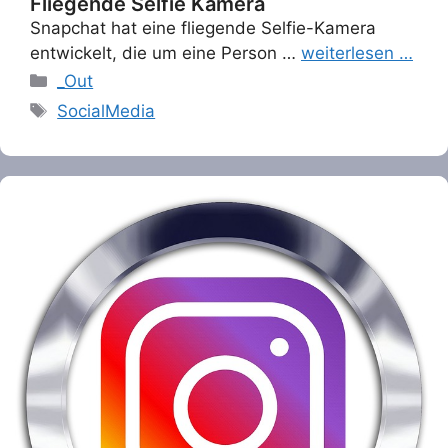
Fliegende Selfie Kamera
Snapchat hat eine fliegende Selfie-Kamera
entwickelt, die um eine Person …
weiterlesen …
Categories
_Out
Tags
SocialMedia