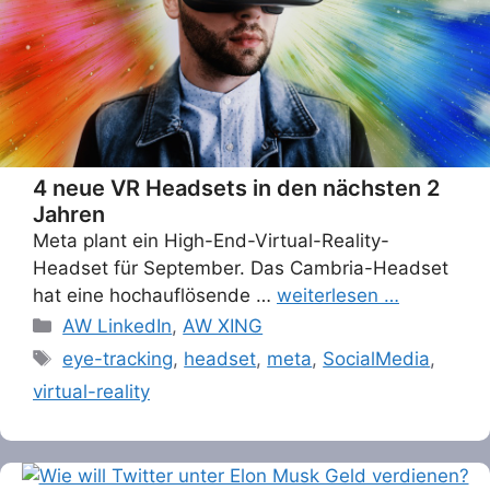
4 neue VR Headsets in den nächsten 2
Jahren
Meta plant ein High-End-Virtual-Reality-
Headset für September. Das Cambria-Headset
hat eine hochauflösende …
weiterlesen …
Categories
AW LinkedIn
,
AW XING
Tags
eye-tracking
,
headset
,
meta
,
SocialMedia
,
virtual-reality