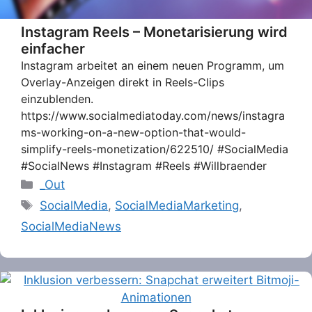
Instagram Reels – Monetarisierung wird
einfacher
Instagram arbeitet an einem neuen Programm, um
Overlay-Anzeigen direkt in Reels-Clips
einzublenden.
https://www.socialmediatoday.com/news/instagra
ms-working-on-a-new-option-that-would-
simplify-reels-monetization/622510/ #SocialMedia
#SocialNews #Instagram #Reels #Willbraender
Categories
_Out
Tags
SocialMedia
,
SocialMediaMarketing
,
SocialMediaNews