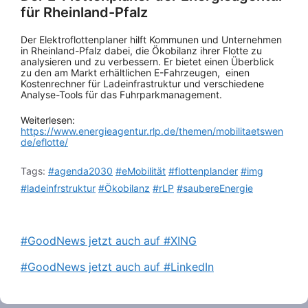
für Rheinland-Pfalz
Der Elektroflottenplaner hilft Kommunen und Unternehmen
in Rheinland-Pfalz dabei, die Ökobilanz ihrer Flotte zu
analysieren und zu verbessern. Er bietet einen Überblick
zu den am Markt erhältlichen E-Fahrzeugen, einen
Kostenrechner für Ladeinfrastruktur und verschiedene
Analyse-Tools für das Fuhrparkmanagement.
Weiterlesen:
https://www.energieagentur.rlp.de/themen/mobilitaetswen
de/eflotte/
Tags:
#agenda2030
#eMobilität
#flottenplander
#img
#ladeinfrstruktur
#Ökobilanz
#rLP
#saubereEnergie
#GoodNews jetzt auch auf #XING
#GoodNews jetzt auch auf #LinkedIn