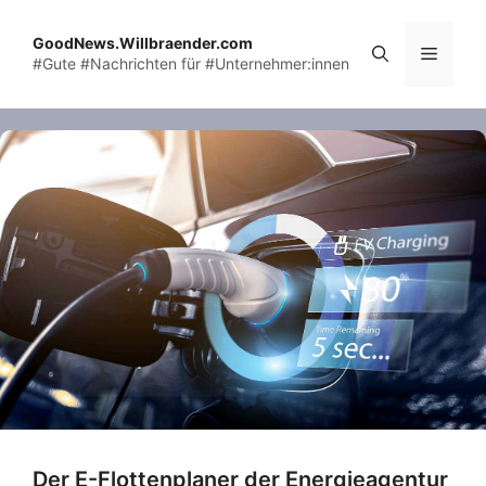
Skip
to
GoodNews.Willbraender.com
Menu
#Gute #Nachrichten für #Unternehmer:innen
content
Der E-Flottenplaner der Energieagentur