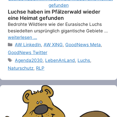
Luchse haben im Pfälzerwald wieder
eine Heimat gefunden
Bedrohte Wildtiere wie der Eurasische Luchs
besiedelten ursprünglich gigantische Gebiete …
weiterlesen …
Categories
AW LinkedIn
,
AW XING
,
GoodNews Meta
,
GoodNews Twitter
Tags
Agenda2030
,
LebenAnLand
,
Luchs
,
Naturschutz
,
RLP