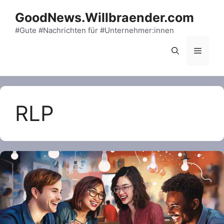
Skip
GoodNews.Willbraender.com
to
content
#Gute #Nachrichten für #Unternehmer:innen
Menu
RLP