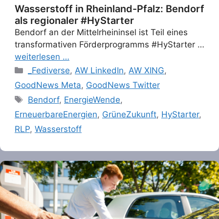
Wasserstoff in Rheinland-Pfalz: Bendorf
als regionaler #HyStarter
Bendorf an der Mittelrheininsel ist Teil eines
transformativen Förderprogramms #HyStarter …
weiterlesen …
Categories
_Fediverse
,
AW LinkedIn
,
AW XING
,
GoodNews Meta
,
GoodNews Twitter
Tags
Bendorf
,
EnergieWende
,
ErneuerbareEnergien
,
GrüneZukunft
,
HyStarter
,
RLP
,
Wasserstoff