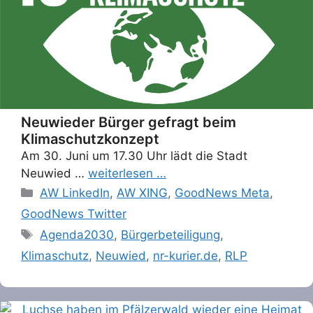
Neuwieder Bürger gefragt beim
Klimaschutzkonzept
Am 30. Juni um 17.30 Uhr lädt die Stadt
Neuwied …
weiterlesen …
Categories
AW LinkedIn
,
AW XING
,
GoodNews Meta
,
GoodNews Twitter
Tags
Agenda2030
,
Bürgerbeteiligung
,
Klimaschutz
,
Neuwied
,
nr-kurier.de
,
RLP