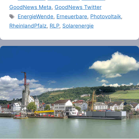
GoodNews Meta
,
GoodNews Twitter
Tags
EnergieWende
,
Erneuerbare
,
Photovoltaik
,
RheinlandPfalz
,
RLP
,
Solarenergie