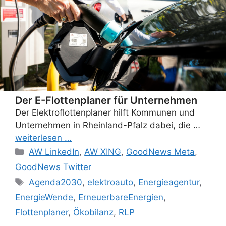
Der E-Flottenplaner für Unternehmen
Der Elektroflottenplaner hilft Kommunen und
Unternehmen in Rheinland-Pfalz dabei, die …
weiterlesen …
Categories
AW LinkedIn
,
AW XING
,
GoodNews Meta
,
GoodNews Twitter
Tags
Agenda2030
,
elektroauto
,
Energieagentur
,
EnergieWende
,
ErneuerbareEnergien
,
Flottenplaner
,
Ökobilanz
,
RLP