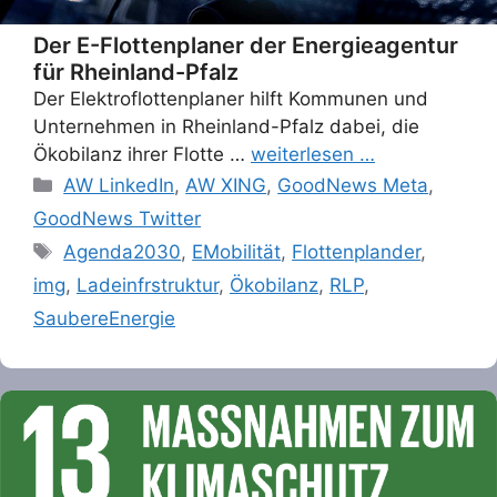
Der E-Flottenplaner der Energieagentur
für Rheinland-Pfalz
Der Elektroflottenplaner hilft Kommunen und
Unternehmen in Rheinland-Pfalz dabei, die
Ökobilanz ihrer Flotte …
weiterlesen …
Categories
AW LinkedIn
,
AW XING
,
GoodNews Meta
,
GoodNews Twitter
Tags
Agenda2030
,
EMobilität
,
Flottenplander
,
img
,
Ladeinfrstruktur
,
Ökobilanz
,
RLP
,
SaubereEnergie