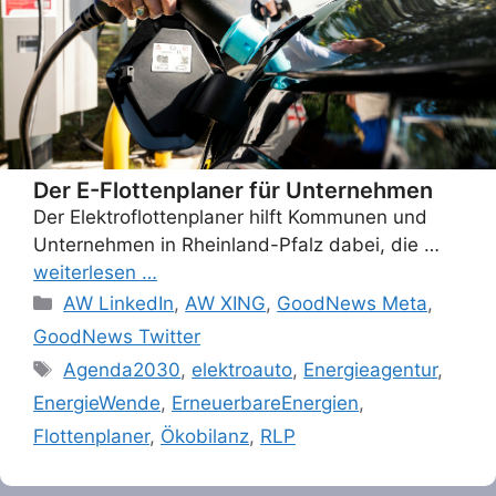
Der E-Flottenplaner für Unternehmen
Der Elektroflottenplaner hilft Kommunen und
Unternehmen in Rheinland-Pfalz dabei, die …
weiterlesen …
Categories
AW LinkedIn
,
AW XING
,
GoodNews Meta
,
GoodNews Twitter
Tags
Agenda2030
,
elektroauto
,
Energieagentur
,
EnergieWende
,
ErneuerbareEnergien
,
Flottenplaner
,
Ökobilanz
,
RLP