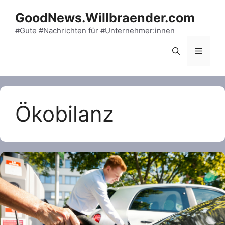
Skip
GoodNews.Willbraender.com
to
content
#Gute #Nachrichten für #Unternehmer:innen
Menu
Ökobilanz