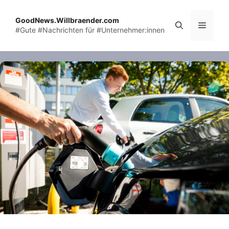
Skip
to
GoodNews.Willbraender.com
Menu
#Gute #Nachrichten für #Unternehmer:innen
content