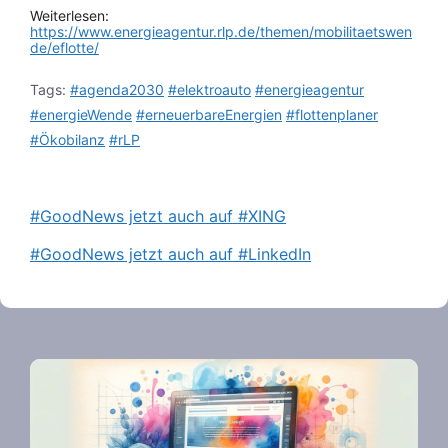
Weiterlesen:
https://www.energieagentur.rlp.de/themen/mobilitaetswen
de/eflotte/
Tags:
#agenda2030
#elektroauto
#energieagentur
#energieWende
#erneuerbareEnergien
#flottenplaner
#Ökobilanz
#rLP
#GoodNews jetzt auch auf #XING
#GoodNews jetzt auch auf #LinkedIn